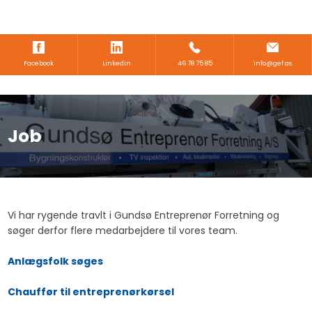
Facebook
Linkedin
46 78 75 85​
info@gef.as
Job​
​Vi har rygende travlt i Gundsø Entreprenør Forretning og
søger derfor flere medarbejdere til vores team.
Anlægsfolk søges
Chauffør til entreprenørkørsel